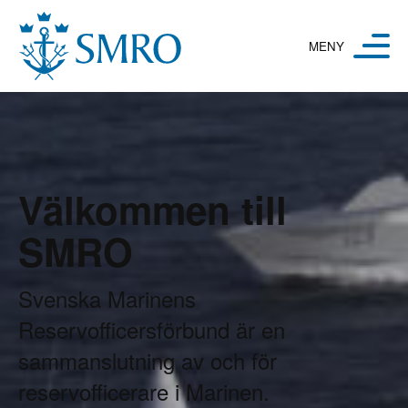
Hoppa till innehåll
Välkommen till
SMRO
Svenska Marinens
Reservofficersförbund är en
sammanslutning av och för
reservofficerare i Marinen.