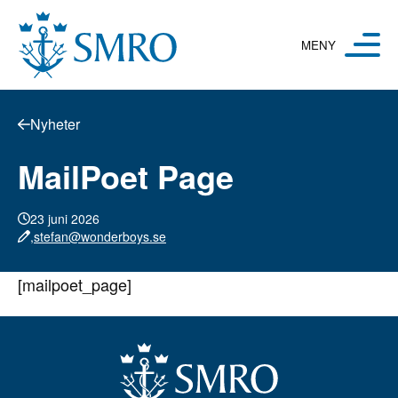
Hoppa till innehåll
Nyheter
MailPoet Page
23 juni 2026
,
stefan@wonderboys.se
[mailpoet_page]