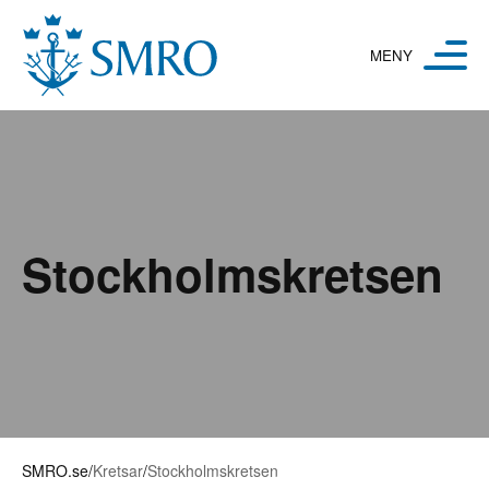
Hoppa till innehåll
Stockholms­kretsen
SMRO.se
/
Kretsar
/
Stockholmskretsen