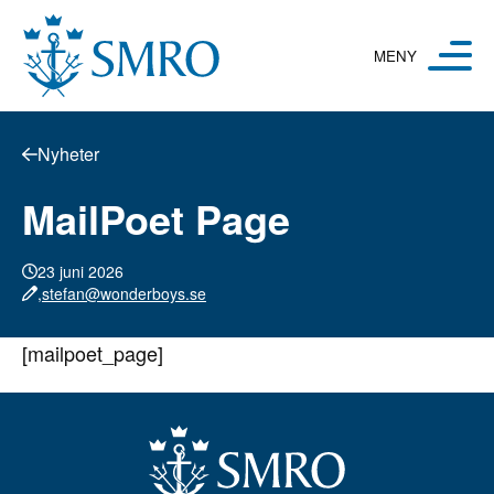
Hoppa till innehåll
Nyheter
MailPoet Page
23 juni 2026
,
stefan@wonderboys.se
[mailpoet_page]