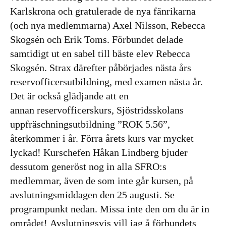
Karlskrona och gratulerade de nya fänrikarna
(och nya medlemmarna) Axel Nilsson, Rebecca
Skogsén och Erik Toms. Förbundet delade
samtidigt ut en sabel till bäste elev Rebecca
Skogsén. Strax därefter påbörjades nästa års
reservofficersutbildning, med examen nästa år.
Det är också glädjande att en
annan reservofficerskurs, Sjöstridsskolans
uppfräschningsutbildning ”ROK 5.56”,
återkommer i år. Förra årets kurs var mycket
lyckad! Kurschefen Håkan Lindberg bjuder
dessutom generöst nog in alla SFRO:s
medlemmar, även de som inte går kursen, på
avslutningsmiddagen den 25 augusti. Se
programpunkt nedan. Missa inte den om du är in
området! Avslutningsvis vill jag å förbundets